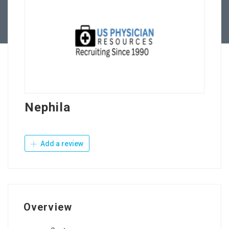
Contact Us
Nephila
Add a review
Overview