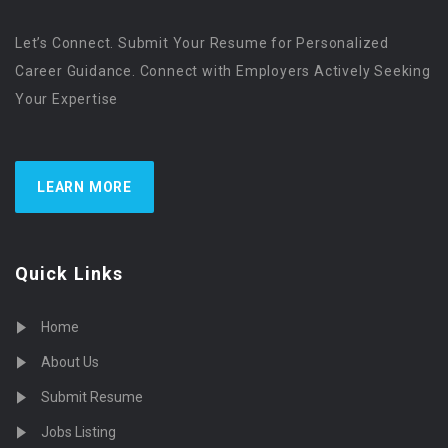
Let’s Connect. Submit Your Resume for Personalized
Career Guidance. Connect with Employers Actively Seeking
Your Expertise
LEARN MORE
Quick Links
Home
About Us
Submit Resume
Jobs Listing