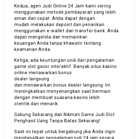
Kedua, agen Judi Online 24 Jam kami sering
menggunakan metode pembayaran yang lebih
aman dan cepat. Anda dapat dengan
mudah melakukan deposit dan penarikan
menggunakan e-wallet dan transfer bank. Anda
dapat mengelola dan memainkan
keuangan Anda tanpa khawatir tentang
keamanan Anda.
Ketiga, ada keuntungan unik dari pengalaman
game slot gacor interaktif. Banyak situs kasino
online menawarkan bonus
dealer langsung
dan menawarkan bonus dealer langsung. Ini
meningkatkan menyenangkan saat bermain
dengan membuat suasana kasino lebih
otentik dan menarik.
Gabung Sekarang dan Nikmati Game Judi Slot
Penghasil Uang Tanpa Batas Sekarang!
Saat ini tepat untuk bergabung jika Anda ingin
mendapatkan pengalaman judi 24 jam secara