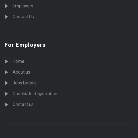
Employers
Contact Us
For Employers
Home
About us
Jobs Listing
Candidate Registration
Contact us