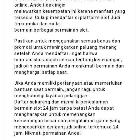
online. Anda tidak ingin
melewatkan kesempatan ini karena manfaat yang
tersedia
. Cukup mendaftar di platform Slot Judi
terkemuka dan mulai
bermain berbagai permainan slot.
Pastikan untuk menggunakan semua bonus dan
promosi untuk meningkatkan peluang menang
setelah Anda mendaftar. Ingat bahwa
bermain slot adalah semua tentang kesenangan,
jadi pilih permainan Anda menikmati bermain dan
menghargai setiap saat.
Jika Anda memiliki pertanyaan atau memerlukan
bantuan saat bermain, jangan ragu untuk
menghubungi layanan pelanggan.
Daftar sekarang dan memiliki pengalaman
bermain slot 24 jam tanpa batas! Anda dapat
mengharapkan untuk memenangkan
kemenangan besar dan pengalaman game yang
mengesankan dengan judi online terkemuka 24
jam. Nikmati permainan Anda!