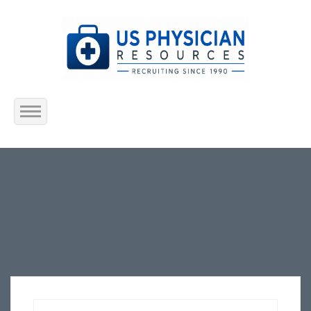
Home
About Us
Submit Resume
Jobs Listing
Employers