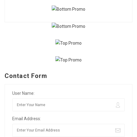
Contact Form
User Name:
Email Address: