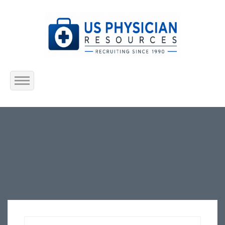
Home
About Us
Submit Resume
Jobs Listing
Employers