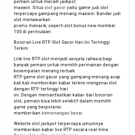
pemain untuk meraih jackpot
maxwin. Situs
slot gacor
yaitu game judi slot
terpercaya gampang menang maxwin. Bandar judi
slot menawarkan
promo menarik, seperti slot bonus new member
100 di permulaan.
Bocoran Live RTP Slot Gacor Hari Ini Tertinggi
Terkini
Link live RTP slot menjadi senjata rahasia bagi
banyak pemain untuk memilih permainan dengan
kesempatan menang terbaik.
RTP game slot gacor yang gampang menang acap
kali kali memberikan kabar terkini mengenai slot
dengan RTP tertinggi hari
ini. Dengan memanfaatkan kabar dari bocoran
slot, pemain bisa lebih selektif dalam memilih
game yang berpotensi
memberikan
kemenangan besar
.
Website slot jackpot terpercaya umumnya
memberikan kabar live RTP secara real-time.