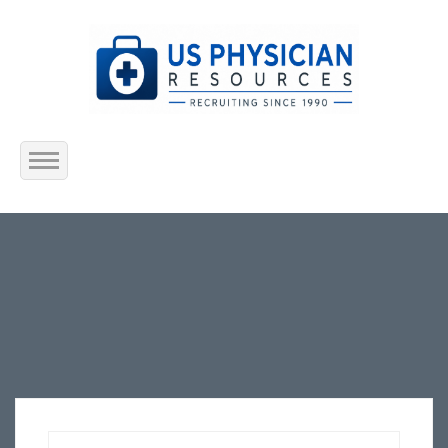
Home
About Us
Submit Resume
Jobs Listing
Employers