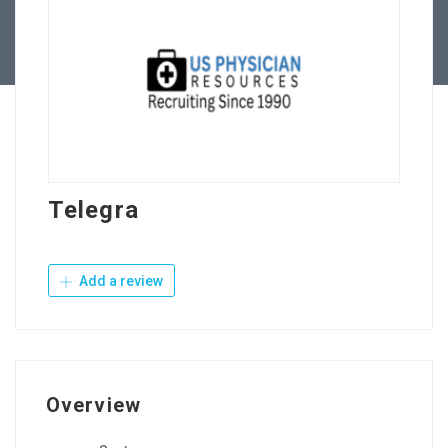
Contact Us
Telegra
Add a review
Overview