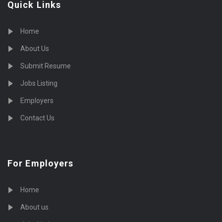
Quick Links
Home
About Us
Submit Resume
Jobs Listing
Employers
Contact Us
For Employers
Home
About us