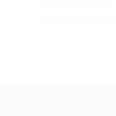
No Cash Mania Game, a fortuna fictícia é 
necessário ter paciência. If you have any
demo
, you can get hold of us at our own i
desesperadas na busca de um ganho mítico
colete seus bônus diligentemente e aprov
uma consequência natural de um jogo disci
Let’s Connect. Submit Your Resume for
Personalized Career Guidance. Connect with