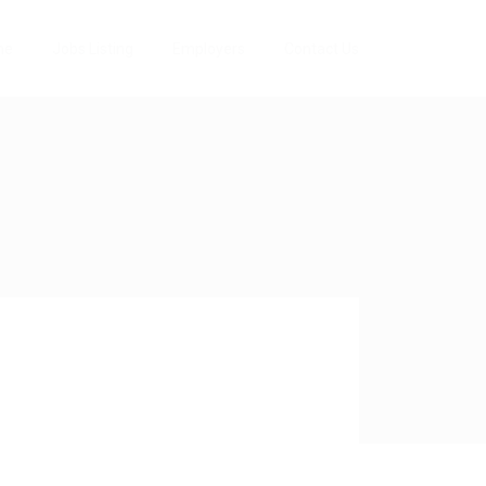
me
Jobs Listing
Employers
Contact Us