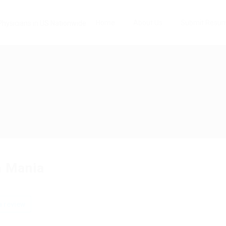
Home
About Us
Submit Resu
 Mania
 review