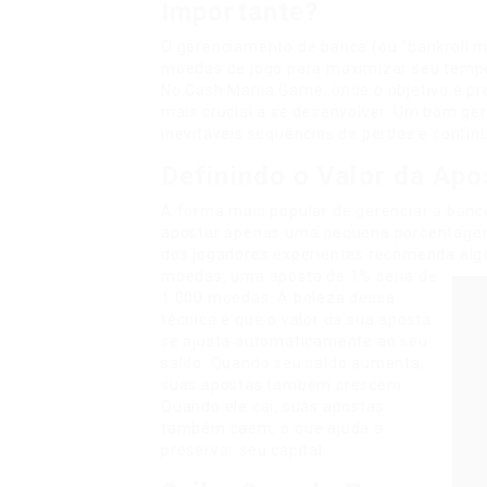
Importante?
O gerenciamento de banca (ou “bankroll m
moedas de jogo para maximizar seu tempo 
No Cash Mania Game, onde o objetivo é pro
mais crucial a se desenvolver. Um bom ge
inevitáveis sequências de perdas e continu
Definindo o Valor da Apo
A forma mais popular de gerenciar a banca
apostar apenas uma pequena porcentagem f
dos jogadores experientes recomenda algo
moedas, uma aposta de 1% seria de
1.000 moedas.
A beleza dessa
técnica é que o valor da sua aposta
se ajusta automaticamente ao seu
saldo. Quando seu saldo aumenta,
suas apostas também crescem.
Quando ele cai, suas apostas
também caem, o que ajuda a
preservar seu capital.