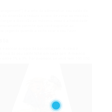
anagement”) é a arte de administrar seu saldo de
de diversão e reduzir o risco de zerar as moedas.
longar a diversão ao máximo, essa é a habilidade
renciamento permite que você suportar as
ar jogando quando a sorte virar a seu favor.
sta
 é aplicar a regra da porcentagem. A ideia é
ixa do seu saldo total em cada giro. A maioria
 entre 1% e 3%.
Por exemplo, se você tem 100.000