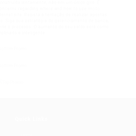
construída lentamente, não em um único giro. É
 concerns regarding where and how to use
modo
nternet site. Resista à tentação de realizar apostas
. Siga sua estratégia de gerenciamento de banca,
eite o processo. O aumento do seu saldo será como
plinado e inteligente.
Quick Links
Home