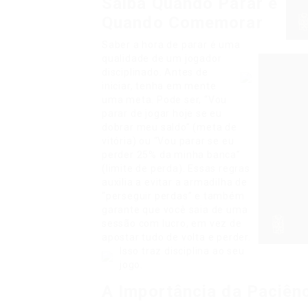
Saiba Quando Parar e
Quando Comemorar
Saber a hora de parar é uma
qualidade de um jogador
disciplinado.
Antes de
iniciar, tenha em mente
uma meta. Pode ser, “Vou
parar de jogar hoje se eu
dobrar meu saldo” (meta de
vitória) ou “Vou parar se eu
perder 25% da minha banca”
(limite de perda). Essas regras
auxilia a evitar a armadilha de
“perseguir perdas” e também
garante que você saia de uma
sessão com lucro, em vez de
apostar tudo de volta e perder.
Isso traz disciplina ao seu
jogo.
A Importância da Paciên