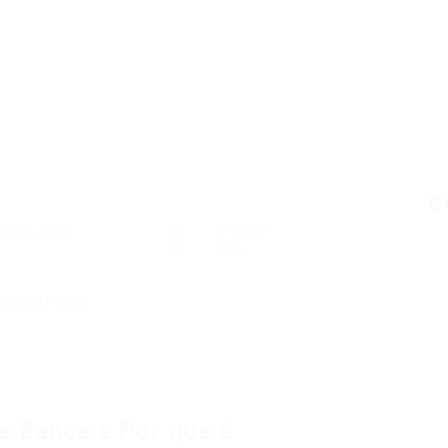
C
osted Jobs
Viewed
633
e Banca e Por que é