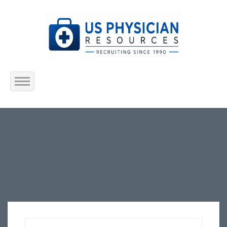
Home
About Us
Submit Resume
Jobs Listing
Employers