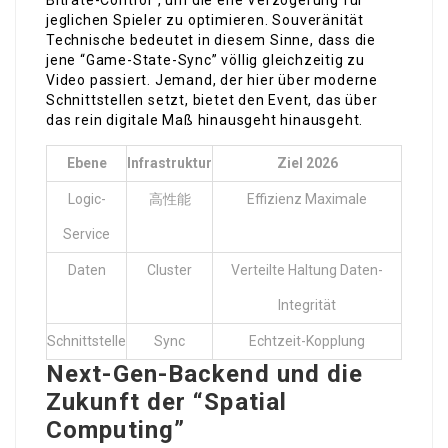
Bitrate-Control”, um die ene Verzögerung für
jeglichen Spieler zu optimieren. Souveränität
Technische bedeutet in diesem Sinne, dass die
jene “Game-State-Sync” völlig gleichzeitig zu
Video passiert. Jemand, der hier über moderne
Schnittstellen setzt, bietet den Event, das über
das rein digitale Maß hinausgeht hinausgeht.
Ebene
Infrastruktur
Ziel 2026
Logic-
高性能
Effizienz Maximale
Service
Daten
Cluster
Verteilte Haltung Daten-
Integrität
Schnittstelle
Sync
Echtzeit-Kopplung
Next-Gen-Backend und die
Zukunft der “Spatial
Computing”