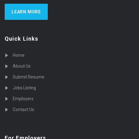
LEARN MORE
Quick Links
Home
About Us
Submit Resume
Jobs Listing
Employers
Contact Us
For Employers