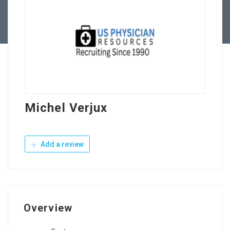
Contact Us
Michel Verjux
Add a review
Overview