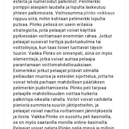
esteitä ja numeroidut palkinnot. Pelimerkki
pomppii alaspäin laudalla ja lopulta laskeutuu
yhteen palkinnoista. Voittosumma
plinko veikkaus
riippuu siitä, mihin kohtaan pelimerkki lopulta
putoaa. Plinko pelissä on usein erilaisia
strategioita, joita pelaajat voivat käyttää
pyrkiessään voittamaan enemmän rahaa. Jotkut
pelaajat suosivat tiettyjä pudotuskulmia tai
voittolinjoja, kun taas toiset luottavat täysin
tuuriin. Vaikka Plinko on onnenpeli, siinä on myös
elementtejä, jotka voivat auttaa pelaajia
parantamaan voittomahdollisuuksiaan.
Esimerkiksi jotkut pelaajat pitävät silmällä
pelilaudan muotoa ja esteiden sijoittelua, jotta he
voivat tehdä parhaan mahdollisen päätöksen
pelimerkin pudottamisesta. Plinko peli tarjoaa
pelaajille mahdollisuuden voittaa huikeita
palkintoja oikealla rahalla. Voitot voivat vaihdella
pienistä summista suuriin jättipotteihin, ja
pelaajat voivat nauttia voittamisen jännityksestä
ja ilosta. Vaikka Plinko on suosittu peli kasinoilla,
se on myös saatavilla monilla online-kasinoilla.
Pelaajat voivat pelata Plinko peliä missä ja milloin